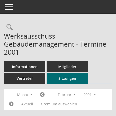
Toggle navigation
Rechercheauswahl
Werksausschuss
Gebäudemanagement - Termine
2001
Informationen
Mitglieder
Vertreter
Sitzungen
Monat
Februar
2001
Aktuell
Gremium auswählen