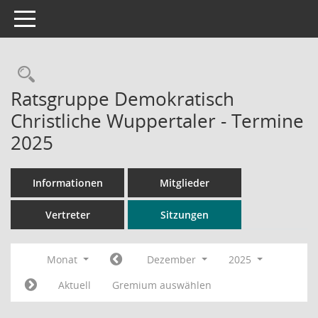
Toggle navigation
Rechercheauswahl
Ratsgruppe Demokratisch
Christliche Wuppertaler - Termine
2025
Informationen
Mitglieder
Vertreter
Sitzungen
Monat
Dezember
2025
Aktuell
Gremium auswählen