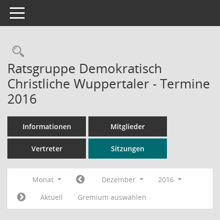
Toggle navigation
Rechercheauswahl
Ratsgruppe Demokratisch
Christliche Wuppertaler - Termine
2016
Informationen
Mitglieder
Vertreter
Sitzungen
Monat
Dezember
2016
Aktuell
Gremium auswählen