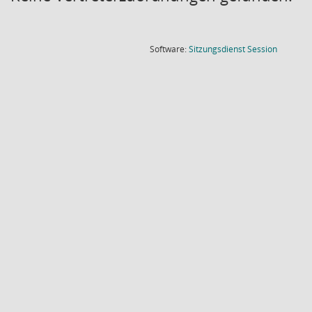
(Wird in
Software:
Sitzungsdienst
Session