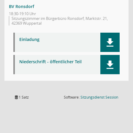
BV Ronsdorf
18:30-19:10 Uhr
Sitzungszimmer im Bürgerbüro Ronsdorf, Marktstr. 21,
42369 Wuppertal
Einladung
Niederschrift - öffentlicher Teil
(Wird in
1 Satz
Software:
Sitzungsdienst
Session