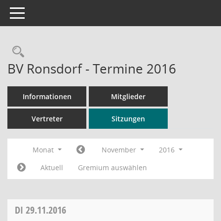
Toggle navigation
Rechercheauswahl
BV Ronsdorf - Termine 2016
Informationen
Mitglieder
Vertreter
Sitzungen
Monat
November
2016
Aktuell
Gremium auswählen
DI
29.11.2016