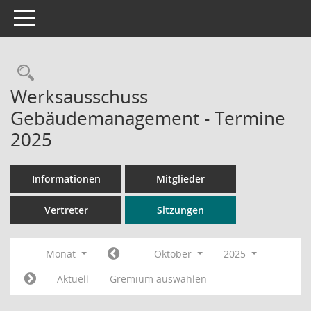
Toggle navigation
Rechercheauswahl
Werksausschuss
Gebäudemanagement - Termine
2025
Informationen
Mitglieder
Vertreter
Sitzungen
Monat
Oktober
2025
Aktuell
Gremium auswählen