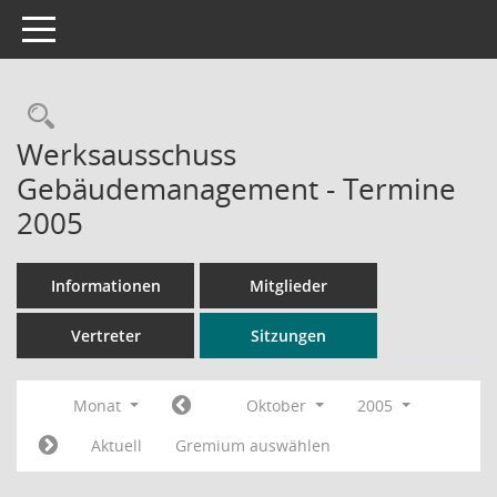
Toggle navigation
Rechercheauswahl
Werksausschuss
Gebäudemanagement - Termine
2005
Informationen
Mitglieder
Vertreter
Sitzungen
Monat
Oktober
2005
Aktuell
Gremium auswählen