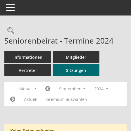
Toggle navigation
Rechercheauswahl
Seniorenbeirat - Termine 2024
Informationen
Mitglieder
Vertreter
Sitzungen
Monat
September
2024
Aktuell
Gremium auswählen
Keine Daten gefunden.