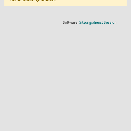
(Wird in
Software:
Sitzungsdienst
Session