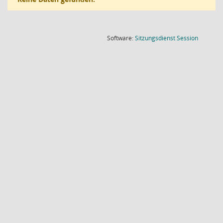
(Wird in
Software:
Sitzungsdienst
Session