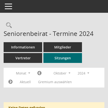
Toggle navigation
Rechercheauswahl
Seniorenbeirat - Termine 2024
Informationen
Mitglieder
Vertreter
Sitzungen
Monat
Oktober
2024
Aktuell
Gremium auswählen
Keine Daten gefunden.