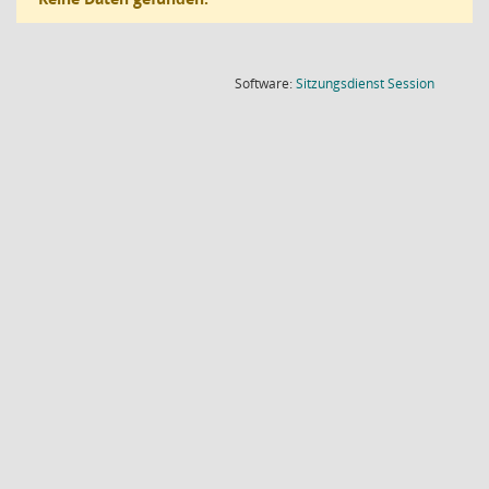
(Wird in
Software:
Sitzungsdienst
Session