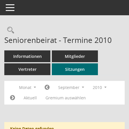
Toggle navigation
Rechercheauswahl
Seniorenbeirat - Termine 2010
Informationen
Mitglieder
Vertreter
Sitzungen
Monat
September
2010
Aktuell
Gremium auswählen
Keine Daten gefunden.