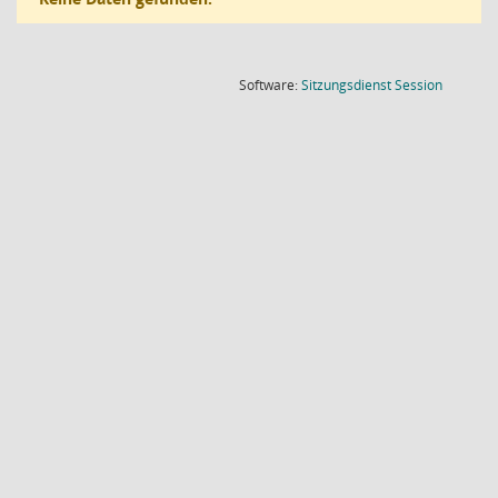
(Wird in
Software:
Sitzungsdienst
Session