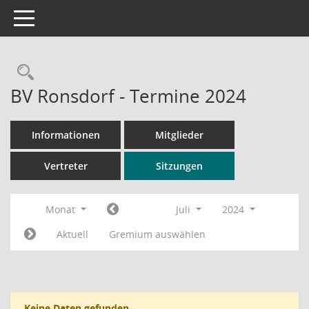
Toggle navigation
Rechercheauswahl
BV Ronsdorf - Termine 2024
Informationen
Mitglieder
Vertreter
Sitzungen
Monat
Juli
2024
Aktuell
Gremium auswählen
Keine Daten gefunden.