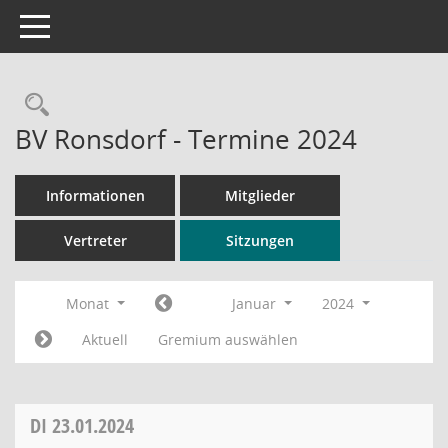
Toggle navigation
Rechercheauswahl
BV Ronsdorf - Termine 2024
Informationen
Mitglieder
Vertreter
Sitzungen
Monat
Januar
2024
Aktuell
Gremium auswählen
DI
23.01.2024