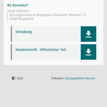
BV Ronsdorf
18:30-19:45 Uhr
Sitzungszimmer im Bürgerbüro Ronsdorf, Marktstr. 21,
42369 Wuppertal
Einladung
Niederschrift - öffentlicher Teil
(Wird in
1 Satz
Software:
Sitzungsdienst
Session