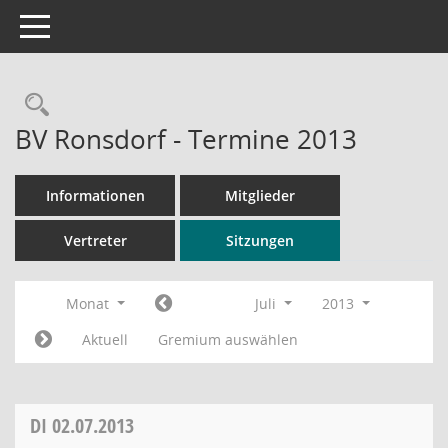
Toggle navigation
Rechercheauswahl
BV Ronsdorf - Termine 2013
Informationen
Mitglieder
Vertreter
Sitzungen
Monat
Juli
2013
Aktuell
Gremium auswählen
DI
02.07.2013