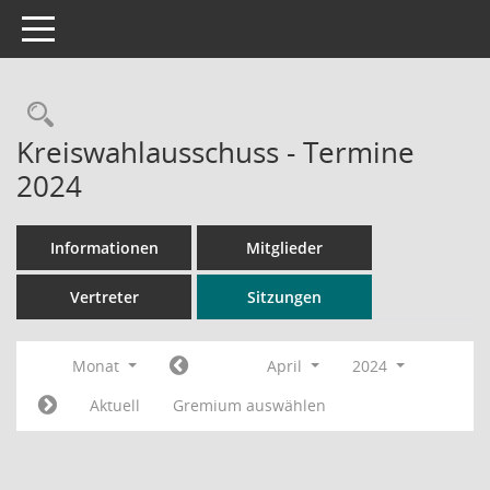
Toggle navigation
Rechercheauswahl
Kreiswahlausschuss - Termine
2024
Informationen
Mitglieder
Vertreter
Sitzungen
Monat
April
2024
Aktuell
Gremium auswählen