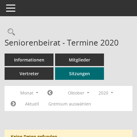
Toggle navigation
Rechercheauswahl
Seniorenbeirat - Termine 2020
Informationen
Mitglieder
Vertreter
Sitzungen
Monat
Oktober
2020
Aktuell
Gremium auswählen
Keine Daten gefunden.