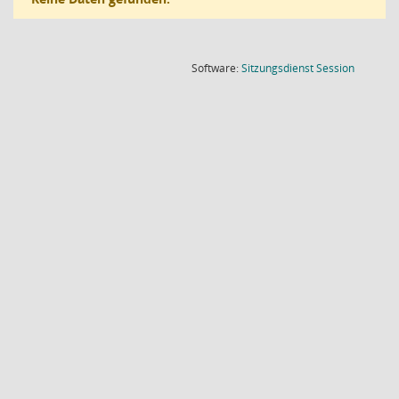
(Wird in
Software:
Sitzungsdienst
Session