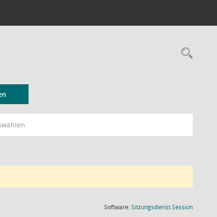
Rec
en
swählen
(Wird in
Software:
Sitzungsdienst
Session