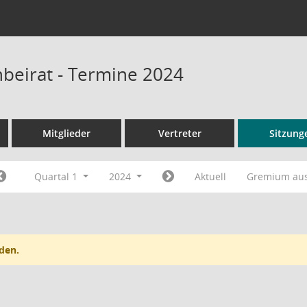
beirat - Termine 2024
Mitglieder
Vertreter
Sitzung
Quartal 1
2024
Aktuell
Gremium au
den.