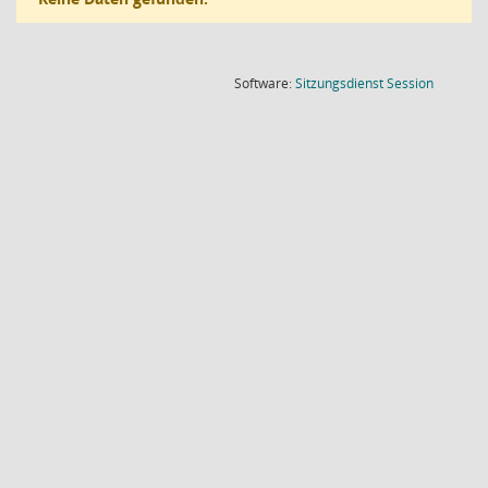
(Wird in
Software:
Sitzungsdienst
Session