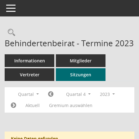
Toggle navigation
Rechercheauswahl
Behindertenbeirat - Termine 2023
Informationen
Mitglieder
Vertreter
Sitzungen
Quartal
Quartal 4
2023
Aktuell
Gremium auswählen
Keine Daten gefunden.