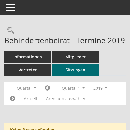
Toggle navigation
Rechercheauswahl
Behindertenbeirat - Termine 2019
Informationen
Mitglieder
Vertreter
Sitzungen
Quartal
Quartal 1
2019
Aktuell
Gremium auswählen
Keine Daten gefunden.