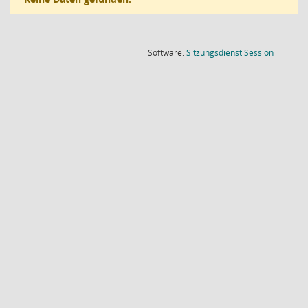
(Wird in
Software:
Sitzungsdienst
Session