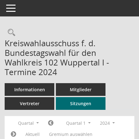
Toggle navigation
Rechercheauswahl
Kreiswahlausschuss f. d.
Bundestagswahl für den
Wahlkreis 102 Wuppertal I -
Termine 2024
Informationen
Mitglieder
Vertreter
Sitzungen
Quartal
Quartal 1
2024
Aktuell
Gremium auswählen