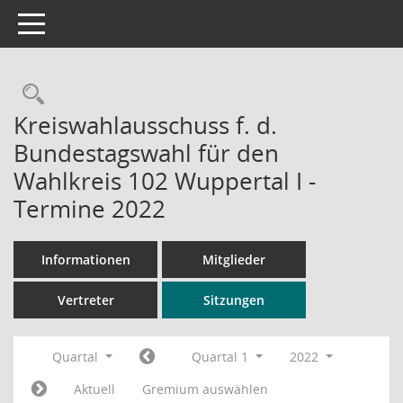
Toggle navigation
Rechercheauswahl
Kreiswahlausschuss f. d.
Bundestagswahl für den
Wahlkreis 102 Wuppertal I -
Termine 2022
Informationen
Mitglieder
Vertreter
Sitzungen
Quartal
Quartal 1
2022
Aktuell
Gremium auswählen