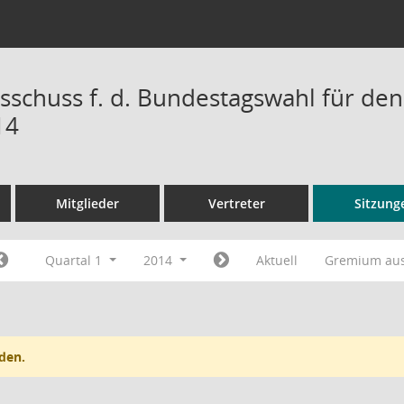
sschuss f. d. Bundestagswahl für den
14
Mitglieder
Vertreter
Sitzung
Quartal 1
2014
Aktuell
Gremium au
den.