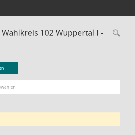
 Wahlkreis 102 Wuppertal I -
Rec
en
swählen