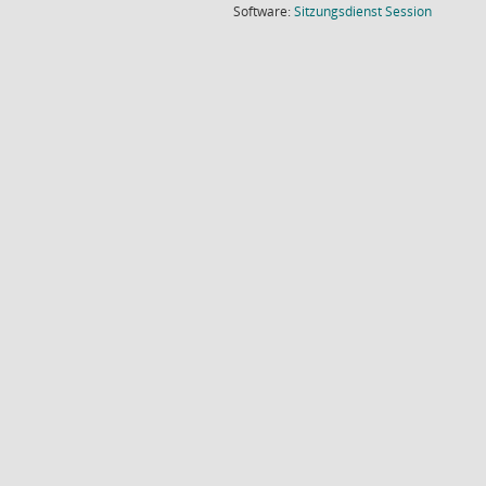
(Wird in
Software:
Sitzungsdienst
Session