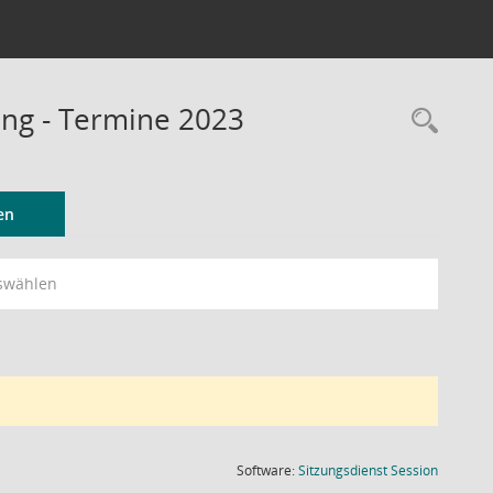
ung - Termine 2023
Rec
en
swählen
(Wird in
Software:
Sitzungsdienst
Session