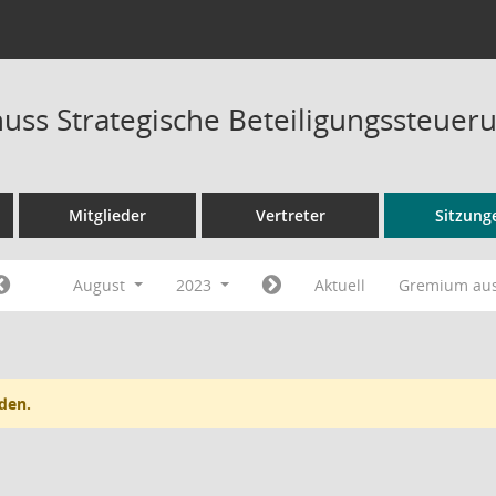
uss Strategische Beteiligungssteuer
Mitglieder
Vertreter
Sitzung
August
2023
Aktuell
Gremium au
den.