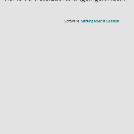
(Wird in
Software:
Sitzungsdienst
Session