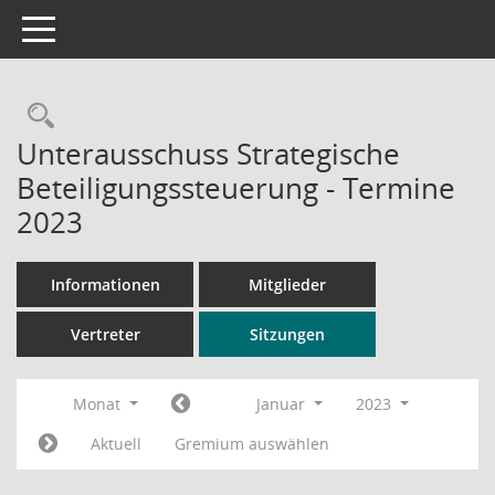
Toggle navigation
Rechercheauswahl
Unterausschuss Strategische
Beteiligungssteuerung - Termine
2023
Informationen
Mitglieder
Vertreter
Sitzungen
Monat
Januar
2023
Aktuell
Gremium auswählen