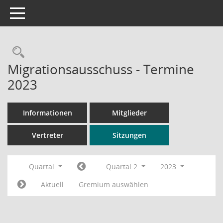
Toggle navigation
Rechercheauswahl
Migrationsausschuss - Termine
2023
Informationen
Mitglieder
Vertreter
Sitzungen
Quartal
Quartal 2
2023
Aktuell
Gremium auswählen