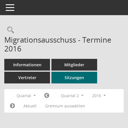
Toggle navigation
Rechercheauswahl
Migrationsausschuss - Termine
2016
Informationen
Mitglieder
Vertreter
Sitzungen
Quartal
Quartal 2
2016
Aktuell
Gremium auswählen