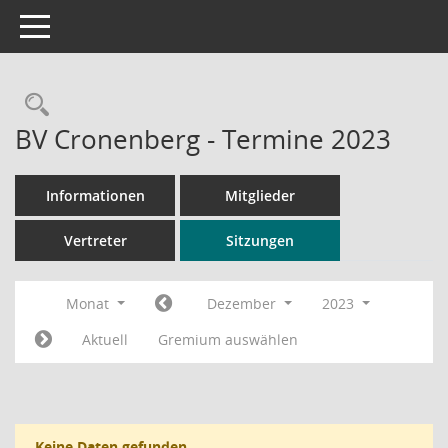
Toggle navigation
Rechercheauswahl
BV Cronenberg - Termine 2023
Informationen
Mitglieder
Vertreter
Sitzungen
Monat
Dezember
2023
Aktuell
Gremium auswählen
Keine Daten gefunden.