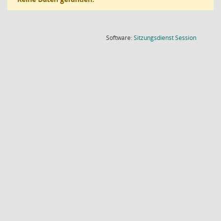
(Wird in
Software:
Sitzungsdienst
Session