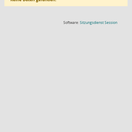
(Wird in
Software:
Sitzungsdienst
Session