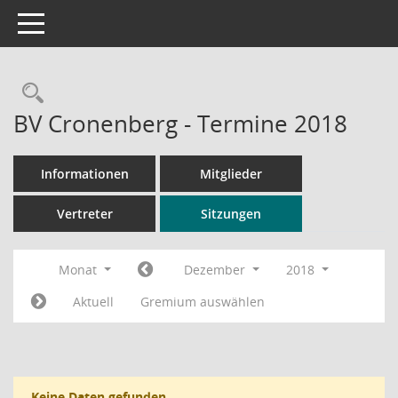
Toggle navigation
Rechercheauswahl
BV Cronenberg - Termine 2018
Informationen
Mitglieder
Vertreter
Sitzungen
Monat
Dezember
2018
Aktuell
Gremium auswählen
Keine Daten gefunden.