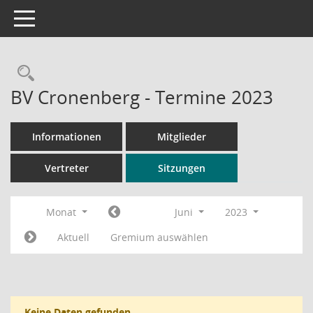
Toggle navigation
Rechercheauswahl
BV Cronenberg - Termine 2023
Informationen
Mitglieder
Vertreter
Sitzungen
Monat
Juni
2023
Aktuell
Gremium auswählen
Keine Daten gefunden.