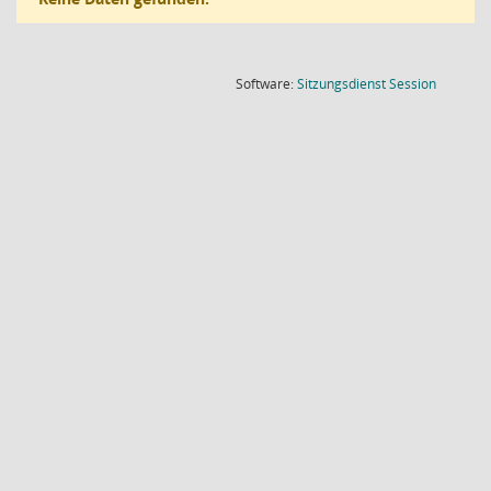
(Wird in
Software:
Sitzungsdienst
Session