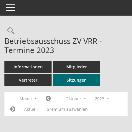
Toggle navigation
Rechercheauswahl
Betriebsausschuss ZV VRR -
Termine 2023
Informationen
Mitglieder
Vertreter
Sitzungen
Monat
Oktober
2023
Aktuell
Gremium auswählen