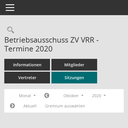
Toggle navigation
Rechercheauswahl
Betriebsausschuss ZV VRR -
Termine 2020
Informationen
Mitglieder
Vertreter
Sitzungen
Monat
Oktober
2020
Aktuell
Gremium auswählen