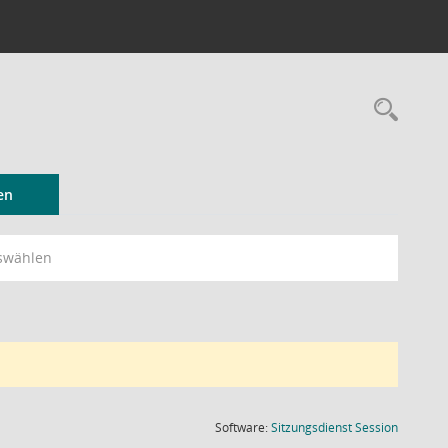
Rec
en
swählen
(Wird in
Software:
Sitzungsdienst
Session