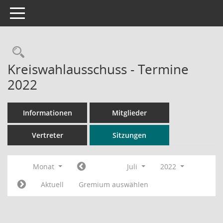
Toggle navigation
Rechercheauswahl
Kreiswahlausschuss - Termine
2022
Informationen
Mitglieder
Vertreter
Sitzungen
Monat
Juli
2022
Aktuell
Gremium auswählen