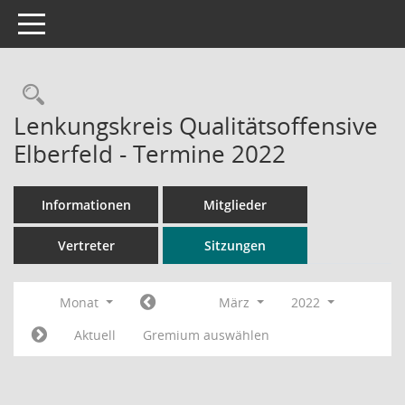
Toggle navigation
Rechercheauswahl
Lenkungskreis Qualitätsoffensive
Elberfeld - Termine 2022
Informationen
Mitglieder
Vertreter
Sitzungen
Monat
März
2022
Aktuell
Gremium auswählen