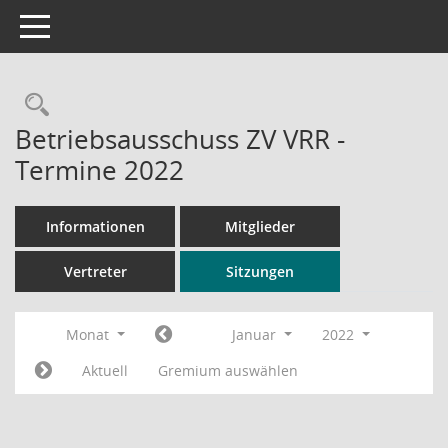
Toggle navigation
Rechercheauswahl
Betriebsausschuss ZV VRR -
Termine 2022
Informationen
Mitglieder
Vertreter
Sitzungen
Monat
Januar
2022
Aktuell
Gremium auswählen