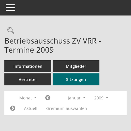
Toggle navigation
Rechercheauswahl
Betriebsausschuss ZV VRR -
Termine 2009
Informationen
Mitglieder
Vertreter
Sitzungen
Monat
Januar
2009
Aktuell
Gremium auswählen