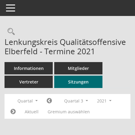
Toggle navigation
Rechercheauswahl
Lenkungskreis Qualitätsoffensive
Elberfeld - Termine 2021
Informationen
Mitglieder
Vertreter
Sitzungen
Quartal
Quartal 3
2021
Aktuell
Gremium auswählen