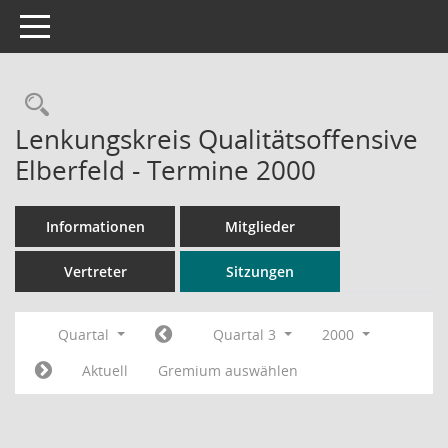
Toggle navigation
Rechercheauswahl
Lenkungskreis Qualitätsoffensive
Elberfeld - Termine 2000
Informationen
Mitglieder
Vertreter
Sitzungen
Quartal
Quartal 3
2000
Aktuell
Gremium auswählen