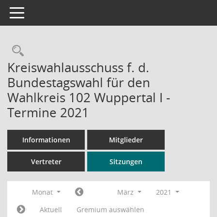
Toggle navigation
Rechercheauswahl
Kreiswahlausschuss f. d.
Bundestagswahl für den
Wahlkreis 102 Wuppertal I -
Termine 2021
Informationen
Mitglieder
Vertreter
Sitzungen
Monat
März
2021
Aktuell
Gremium auswählen