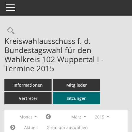
Toggle navigation
Rechercheauswahl
Kreiswahlausschuss f. d.
Bundestagswahl für den
Wahlkreis 102 Wuppertal I -
Termine 2015
Informationen
Mitglieder
Vertreter
Sitzungen
Monat
März
2015
Aktuell
Gremium auswählen