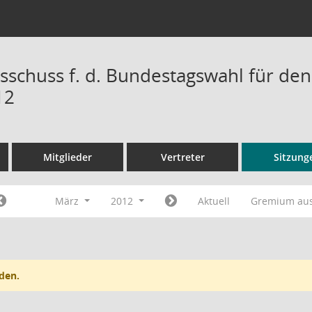
sschuss f. d. Bundestagswahl für den
12
Mitglieder
Vertreter
Sitzung
März
2012
Aktuell
Gremium au
den.