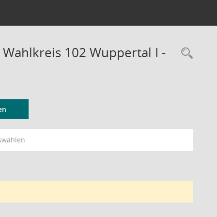
 Wahlkreis 102 Wuppertal I -
Rec
en
swählen