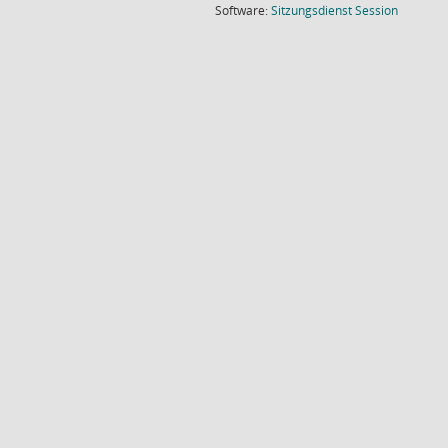
(Wird in
Software:
Sitzungsdienst
Session