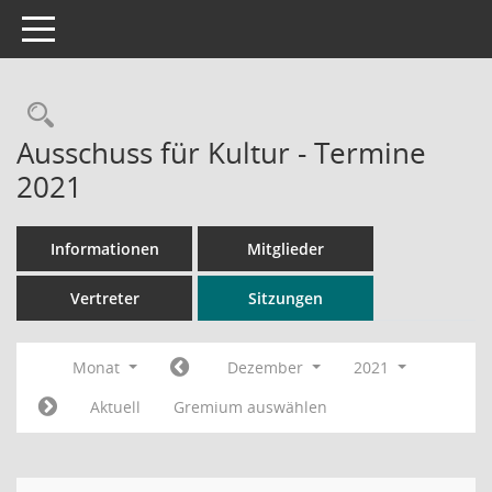
Toggle navigation
Rechercheauswahl
Ausschuss für Kultur - Termine
2021
Informationen
Mitglieder
Vertreter
Sitzungen
Monat
Dezember
2021
Aktuell
Gremium auswählen