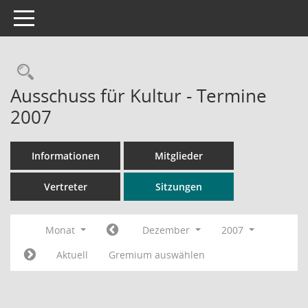
Toggle navigation
Rechercheauswahl
Ausschuss für Kultur - Termine
2007
Informationen
Mitglieder
Vertreter
Sitzungen
Monat
Dezember
2007
Aktuell
Gremium auswählen