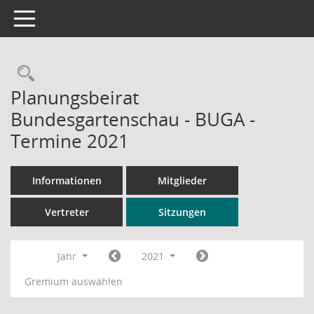
Toggle navigation
Rechercheauswahl
Planungsbeirat
Bundesgartenschau - BUGA -
Termine 2021
Informationen
Mitglieder
Vertreter
Sitzungen
Jahr
2021
Gremium auswählen