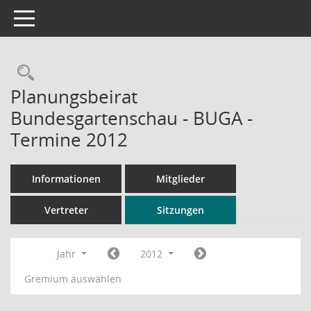
Toggle navigation
Rechercheauswahl
Planungsbeirat
Bundesgartenschau - BUGA -
Termine 2012
Informationen
Mitglieder
Vertreter
Sitzungen
Jahr
2012
Gremium auswählen