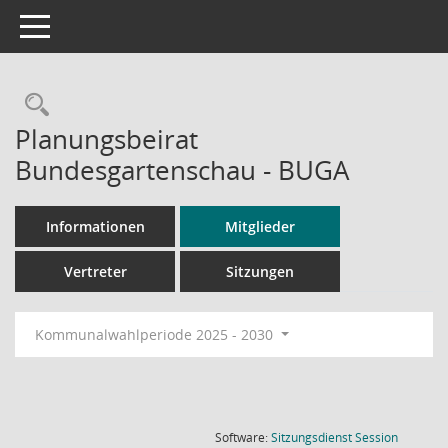
Toggle navigation
Rechercheauswahl
Planungsbeirat
Bundesgartenschau - BUGA
Informationen
Mitglieder
Vertreter
Sitzungen
Kommunalwahlperiode 2025 - 2030
(Wird in
Software:
Sitzungsdienst
Session