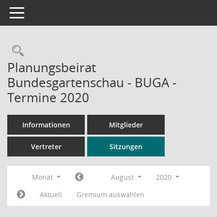
Toggle navigation
Rechercheauswahl
Planungsbeirat
Bundesgartenschau - BUGA -
Termine 2020
Informationen
Mitglieder
Vertreter
Sitzungen
Monat
August
2020
Aktuell
Gremium auswählen