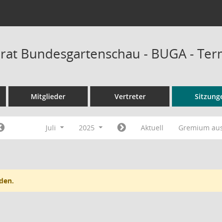
rat Bundesgartenschau - BUGA - Ter
Mitglieder
Vertreter
Sitzung
Juli
2025
Aktuell
Gremium au
den.