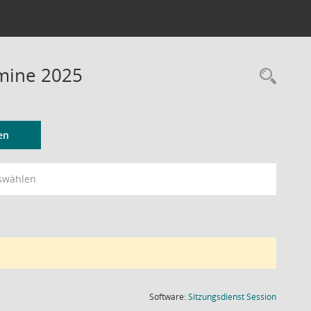
mine 2025
Rec
en
swählen
(Wird in
Software:
Sitzungsdienst
Session