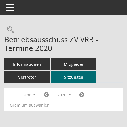
Toggle navigation
Rechercheauswahl
Betriebsausschuss ZV VRR -
Termine 2020
Informationen
Mitglieder
Vertreter
Sitzungen
Jahr
2020
Gremium auswählen