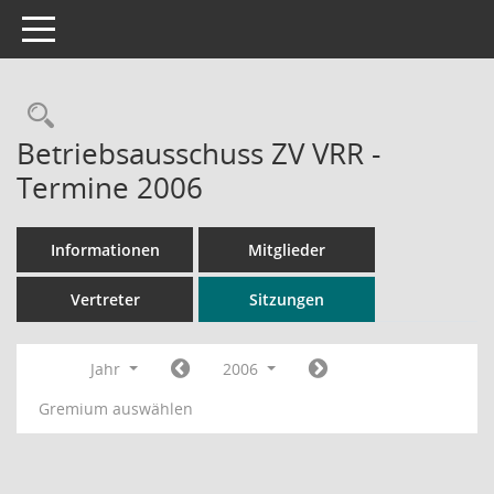
Toggle navigation
Rechercheauswahl
Betriebsausschuss ZV VRR -
Termine 2006
Informationen
Mitglieder
Vertreter
Sitzungen
Jahr
2006
Gremium auswählen